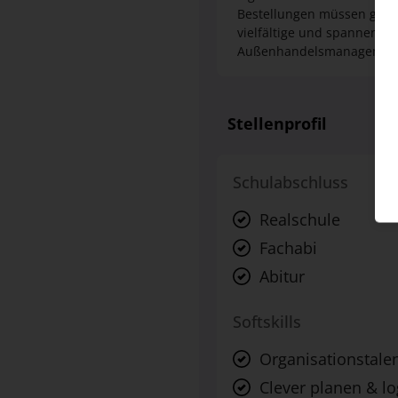
Bestellungen müssen gesch
vielfältige und spannende
Außenhandelsmanagement FR
Stellenprofil
Schulabschluss
Realschule
Fachabi
Abitur
Softskills
Organisationstale
Clever planen & l