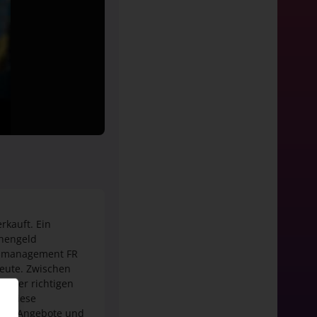
rkauft. Ein
chengeld
lsmanagement FR
Leute. Zwischen
in der richtigen
ch diese
tung. Angebote und