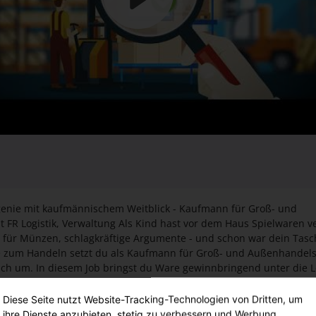
genie mit kaufmännischem Weitblick - Kaufmann für Groß- und
 Logistik, Verwaltung Als Kind hast vor dem Haus Spielwaren ve
 für Münzen, schlagkräftige Argumente - und schon war dein Tas
be zum Handeln setzt du als Kaufmann für Groß- und Außenhande
lich um. In diesem Job bringst du Ware gewinnbringend unter die 
edoch ein langer Weg. Deine Mission ist es, die benötigten Artikel 
 heranzuschaffen, um sie dann zügig weiterzuverkaufen. Damit si
Diese Seite nutzt Website-Tracking-Technologien von Dritten, um
g am Ende auszahlt, braucht es auch eine gut organisierte Verwal
ihre Dienste anzubieten, stetig zu verbessern und Werbung