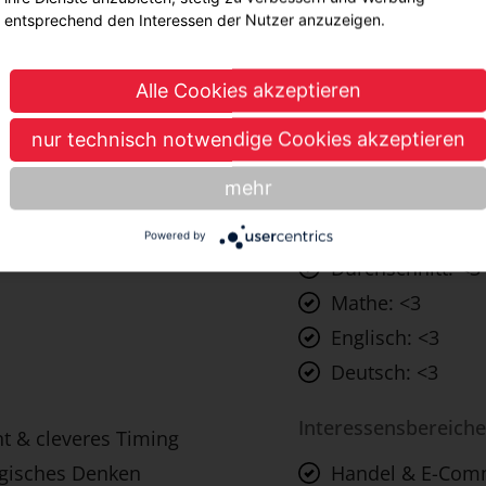
rieben, Preise kalkuliert, Rechnungen gestellt und bezahlt werden
entsprechend den Interessen der Nutzer anzuzeigen.
 Tätigkeitsfeld bereitet dich die Ausbildung zum Kaufmann für Gro
 Logistik, Verwaltung perfekt vor.
Alle Cookies akzeptieren
nur technisch notwendige Cookies akzeptieren
mehr
Noten
Powered by
Durchschnitt: <3
Mathe: <3
Englisch: <3
Deutsch: <3
Interessensbereiche
nt & cleveres Timing
ogisches Denken
Handel & E-Com