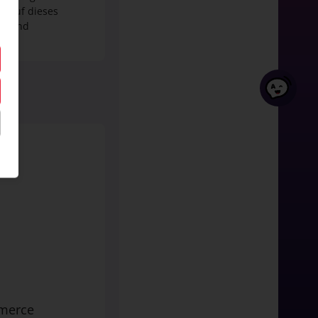
. Auf dieses
ß- und
merce