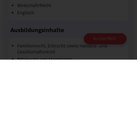
Wirtschaft/Recht
Englisch
Ausbildungsinhalte
KI-CHATBOT
Familienrecht, Erbrecht sowie Handels- und
Gesellschaftsrecht
Betreuung von Mandanten
Bearbeitung häufig wiederkehrender Vorgänge in
Notariaten (z.B. Beurkundungen und
Vertragsentwürfe vorbereiten)
Erledigung von Organisations-, Büro- und
Verwaltungsarbeiten
Verdienst