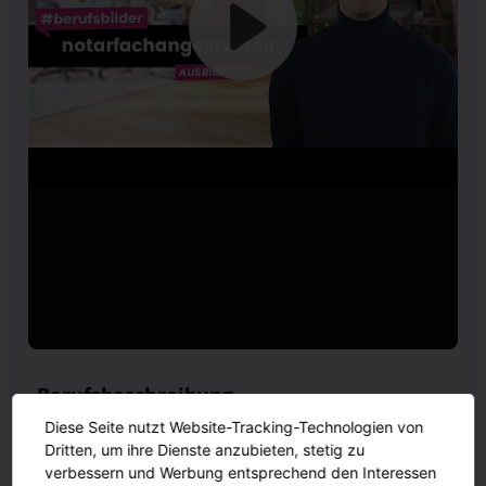
Berufsbeschreibung
Diese Seite nutzt Website-Tracking-Technologien von
In der Ausbildung als Notarfachangestellte/r
Dritten, um ihre Dienste anzubieten, stetig zu
übernimmst du rechtliche, organisatorische und
verbessern und Werbung entsprechend den Interessen