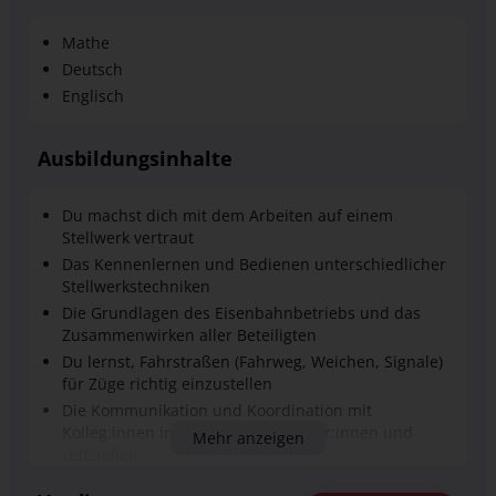
Mathe
Deutsch
Englisch
Ausbildungsinhalte
Du machst dich mit dem Arbeiten auf einem
Stellwerk vertraut
Das Kennenlernen und Bedienen unterschiedlicher
Stellwerkstechniken
Die Grundlagen des Eisenbahnbetriebs und das
Zusammenwirken aller Beteiligten
Du lernst, Fahrstraßen (Fahrweg, Weichen, Signale)
für Züge richtig einzustellen
Die Kommunikation und Koordination mit
Kolleg:innen im Stellwerk, Lokführer:innen und
Mehr anzeigen
Leitstellen
Einen Ersatz für den Zug an den Start zu bringen,