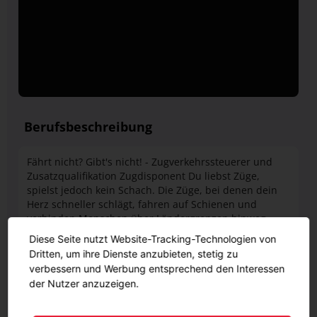
Berufsbeschreibung
Fährt nicht? Gibt's nicht! - Zugverkehrssteuerer und
Zusatzqualifikation Zugdisponent Du liebst Züge,
spielst jedoch kein Schach. Die Züge, bei denen dein
Herz schneller schlägt, fahren auf Schienen und
verbinden Menschen über Ländergrenzen hinweg.
Eine Ausbildung als Zugverkehrssteuerer und
Diese Seite nutzt Website-Tracking-Technologien von
Zusatzqualifikation Zugdisponent katapultiert dich
Dritten, um ihre Dienste anzubieten, stetig zu
direkt hinein in die Schaltzentrale der Deutschen
verbessern und Werbung entsprechend den Interessen
Bahn. Als Zugverkehrssteuerer entgeht dir keine
der Nutzer anzuzeigen.
Zugfahrt in deinem Zuständigkeitsbereich. Weichen
und Signale sind dir genauso vertraut wie