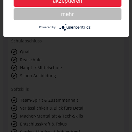
akzeptieren
kannst diese über kurzfristige Abweichungen
informieren.
mehr
Stellenprofil
Powered by
Schulabschluss
Quali
Realschule
Haupt- / Mittelschule
Schon Ausbildung
Softskills
Team-Spirit & Zusammenhalt
Verlässlichkeit & Blick fürs Detail
Macher-Mentalität & Tech-Skills
Entschlusskraft & Fokus
Starkes Mindset & kühler Kopf