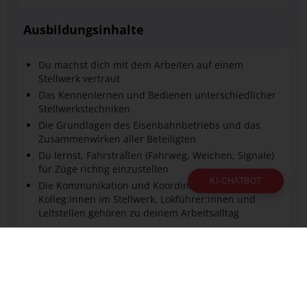
Ausbildungsinhalte
Du machst dich mit dem Arbeiten auf einem
Stellwerk vertraut
Das Kennenlernen und Bedienen unterschiedlicher
Stellwerkstechniken
Die Grundlagen des Eisenbahnbetriebs und das
Zusammenwirken aller Beteiligten
Du lernst, Fahrstraßen (Fahrweg, Weichen, Signale)
für Züge richtig einzustellen
KI-CHATBOT
Die Kommunikation und Koordination mit
Kolleg:innen im Stellwerk, Lokführer:innen und
Leitstellen gehören zu deinem Arbeitsalltag
Verdienst