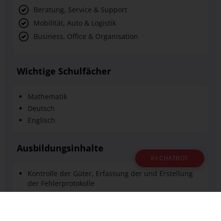
Beratung, Service & Support
Mobilität, Auto & Logistik
Business, Office & Organisation
Wichtige Schulfächer
Mathematik
Deutsch
Englisch
Ausbildungsinhalte
KI-CHATBOT
Kontrolle der Güter, Erfassung der und Erstellung
der Fehlerprotokolle
Prüfung der Begleitpapiere unter Berücksichtigung
von Zoll- und Gefahrgut-Vorschriften
welche Normen, Maße, Mengen- und