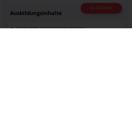
KI-CHATBOT
Ausbildungsinhalte
Controlling / Steuerungstechniken
Marketing
Management
Personalmanagement
Projektmanagement
Verkauf und Vertrieb
Logistik
Schlüsselqualifikation / Kompetenter Umgang mit
fachlichem Wissen
Entrepreneurship / Unternehmenskultur
Verdienst