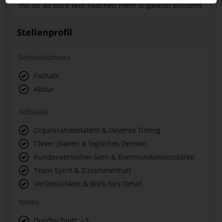
mit dir an Bord kein Rädchen mehr ungewollt stillsteht
Stellenprofil
Schulabschluss
Fachabi
Abitur
Softskills
Organisationstalent & cleveres Timing
Clever planen & logisches Denken
Kundenversteher-Sinn & Kommunikationsstärke
Team-Spirit & Zusammenhalt
Verlässlichkeit & Blick fürs Detail
Noten
Durchschnitt: <3