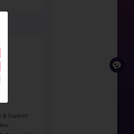
e & Support
abor