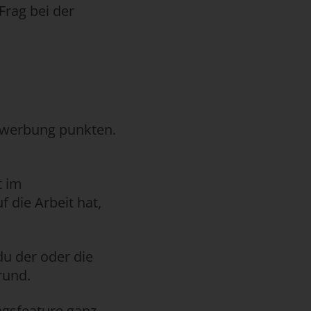
Frag bei der
ewerbung punkten.
t im
 die Arbeit hat,
du der oder die
rund.
gsfeature ganz