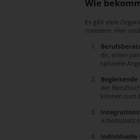
Wie bekomms
Es gibt viele Orga
meistern. Hier sind
Berufsberatu
dir, einen pa
spezielle Ang
Begleitende 
der Berufssch
können zum Be
Integrations
Arbeitsplatz 
Individuelle