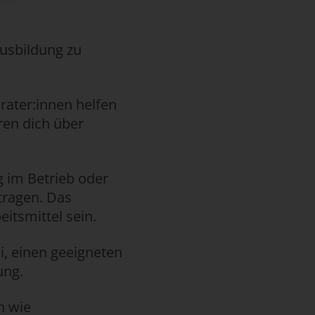
Ausbildung zu
erater:innen helfen
ren dich über
 im Betrieb oder
tragen. Das
itsmittel sein.
ei, einen geeigneten
ung.
n wie