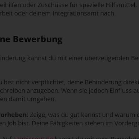
ihilfen oder Zuschüsse für spezielle Hilfsmittel. 
rbeit oder deinem Integrationsamt nach.
eine Bewerbung
hinderung kannst du mit einer überzeugenden B
u bist nicht verpflichtet, deine Behinderung direk
reiben anzugeben. Wenn sie jedoch Einfluss auf
ffen damit umgehen.
vorheben
: Zeige, was du gut kannst und warum 
den Job bist. Deine Fähigkeiten stehen im Vorderg
: Auf
azubiscout.de
kannst du mit dem Bewerbun