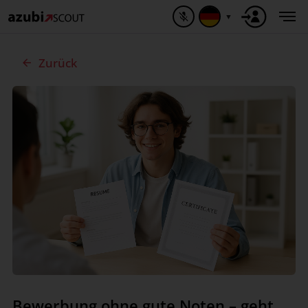
▼
Zurück
Bewerbung ohne gute Noten – geht