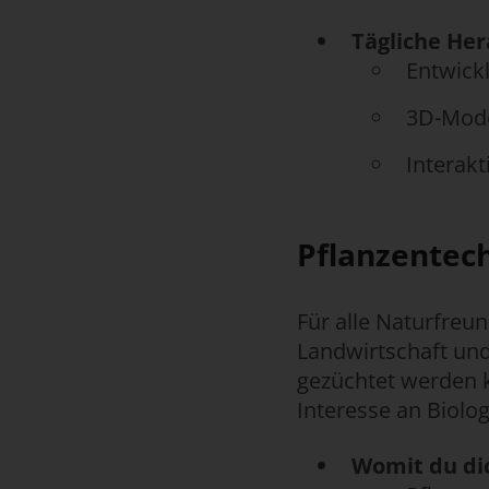
Tägliche He
Entwick
3D-Mode
Interak
Pflanzentec
Für alle Naturfreun
Landwirtschaft und
gezüchtet werden 
Interesse an Biolog
Womit du dic