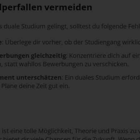
olperfallen vermeiden
s duale Studium gelingt, solltest du folgende Feh
e
: Überlege dir vorher, ob der Studiengang wirklic
erbungen gleichzeitig
: Konzentriere dich auf e
 statt wahllos Bewerbungen zu verschicken.
ment unterschätzen
: Ein duales Studium erford
Plane deine Zeit gut ein.
ist eine tolle Möglichkeit, Theorie und Praxis zu 
 bietet dir viele Chancen für die Zukunft. Wenn 