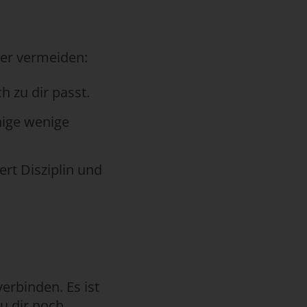
ler vermeiden:
h zu dir passt.
inige wenige
ert Disziplin und
verbinden. Es ist
du dir noch