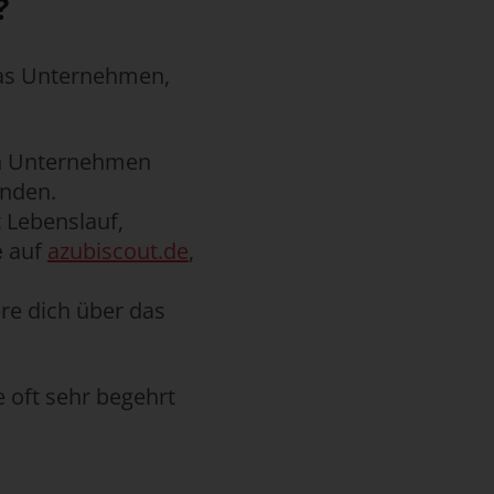
?
das Unternehmen,
von Unternehmen
inden.
t Lebenslauf,
e
auf
azubiscout.de
,
ere dich über das
e oft sehr begehrt