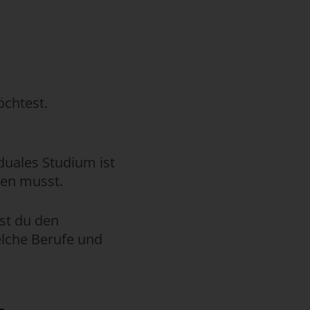
öchtest.
 duales Studium ist
gen musst.
nst du den
elche Berufe und