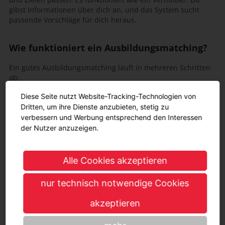
gibst Informationen über dich an, und das System sucht
passende Vorschläge für dich heraus.
Wie funktioniert ein Ausbildungsmatching?
Ein gutes Ausbildungsmatching läuft in mehreren Schritten
ab:
Diese Seite nutzt Website-Tracking-Technologien von
Selbstanalyse
Dritten, um ihre Dienste anzubieten, stetig zu
Zunächst geht es darum, dass du dich selbst besser
verbessern und Werbung entsprechend den Interessen
kennenlernst. Du beantwortest Fragen zu deinen
Interessen, Fähigkeiten und beruflichen Zielen. Was
der Nutzer anzuzeigen.
macht dir Spaß? Was kannst du gut? Diese Infos sind
die Grundlage für das Matching.
Alle Cookies akzeptieren
Berufsvorschläge bekommen
Basierend auf deinen Angaben schlägt dir das System
nur technisch notwendige Cookies
Berufe vor, die zu dir passen könnten. Dabei werden
auch Informationen zu den Tätigkeiten, Anforderungen
akzeptieren
und Perspektiven dieser Berufe berücksichtigt.