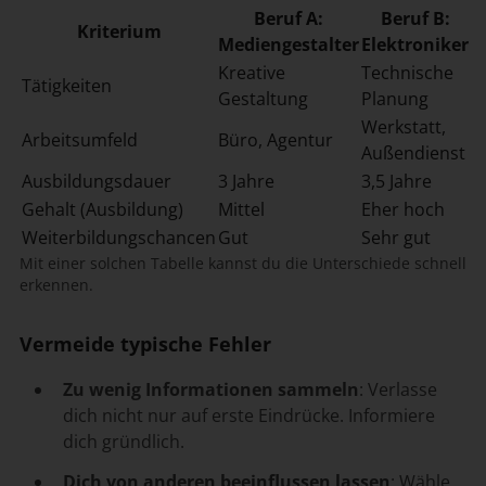
Beruf A:
Beruf B:
Kriterium
Mediengestalter
Elektroniker
Kreative
Technische
Tätigkeiten
Gestaltung
Planung
Werkstatt,
Arbeitsumfeld
Büro, Agentur
Außendienst
Ausbildungsdauer
3 Jahre
3,5 Jahre
Gehalt (Ausbildung)
Mittel
Eher hoch
Weiterbildungschancen
Gut
Sehr gut
Mit einer solchen Tabelle kannst du die Unterschiede schnell
erkennen.
Vermeide typische Fehler
Zu wenig Informationen sammeln
: Verlasse
dich nicht nur auf erste Eindrücke. Informiere
dich gründlich.
Dich von anderen beeinflussen lassen
: Wähle