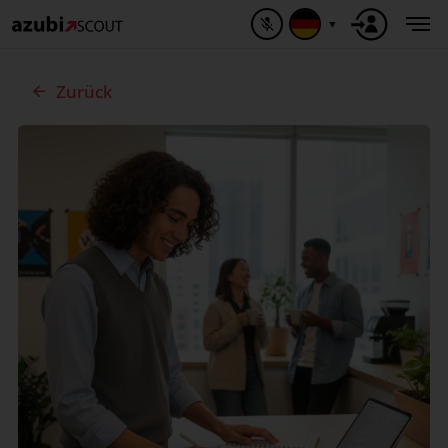
▼
Zurück